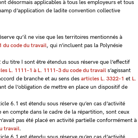
sont désormais applicables à tous les employeurs et tous
hamp d’application de ladite convention collective
éserve qu’il ne vise que les territoires mentionnés à
1 du code du travail
, qui n’incluent pas la Polynésie
2 du titre I sont être étendus sous réserve que l’effectif
cles L. 1111-1 à L. 1111-3 du code du travail
s’agissant
’accord de branche et au sens des
articles L. 3322-1
et
L.
ant de l’obligation de mettre en place un dispositif de
rticle 6.1 est étendu sous réserve qu’en cas d’activité
dre en compte dans le cadre de la répartition, sont ceux
l n’avait pas été placé en activité partielle conformément à
u travail
.
rticle 6.1 est étendu sous réserve qu’en cas d’activité