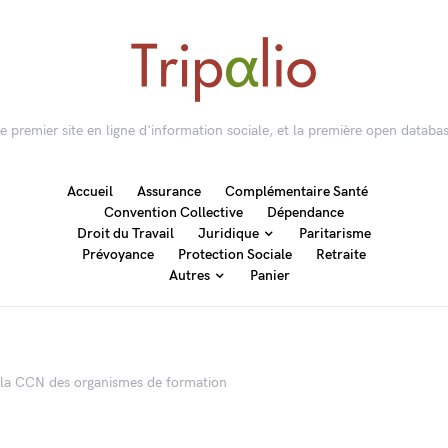
 le premier site en ligne d'information sociale, et la première open databas
Accueil
Assurance
Complémentaire Santé
Convention Collective
Dépendance
Droit du Travail
Juridique
Paritarisme
Prévoyance
Protection Sociale
Retraite
Autres
Panier
 la CCN des organismes de formation