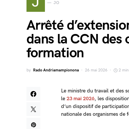
J
JO
Arrêté d’extensio
dans la CCN des 
formation
by
Rado Andriamampionona
26 mai 2026
2 min
Le ministre du travail et des 
le
23 mai 2026
, les dispositio
d’un dispositif de participati
nationale des organismes de f