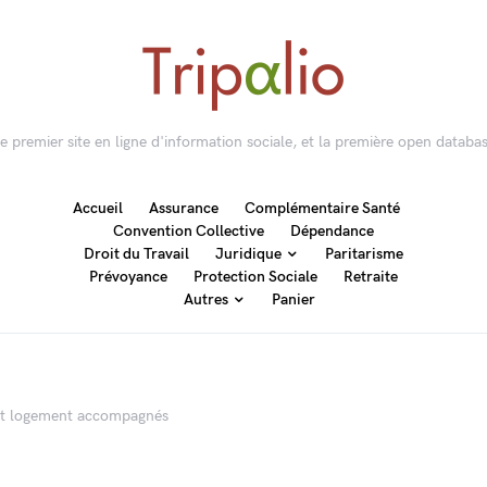
 le premier site en ligne d'information sociale, et la première open databas
Accueil
Assurance
Complémentaire Santé
Convention Collective
Dépendance
Droit du Travail
Juridique
Paritarisme
Prévoyance
Protection Sociale
Retraite
Autres
Panier
t et logement accompagnés