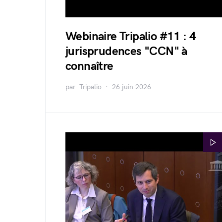
Webinaire Tripalio #11 : 4
jurisprudences "CCN" à
connaître
par
Tripalio
26 juin 2026