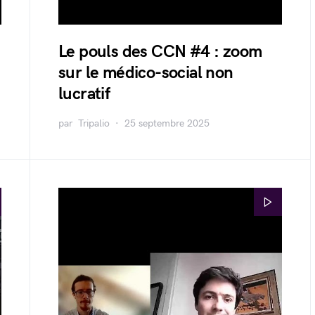
Le pouls des CCN #4 : zoom
sur le médico-social non
lucratif
par
Tripalio
25 septembre 2025