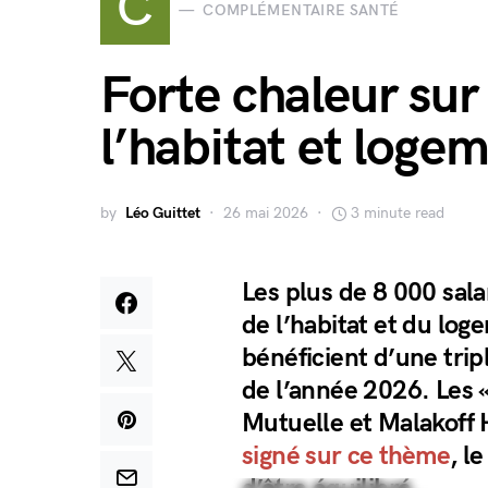
C
COMPLÉMENTAIRE SANTÉ
Forte chaleur sur 
l’habitat et log
by
Léo Guittet
26 mai 2026
3 minute read
Les plus de 8 000 sal
de l’habitat et du lo
bénéficient d’une trip
de l’année 2026. Les 
Mutuelle et Malakoff H
signé sur ce thème
, l