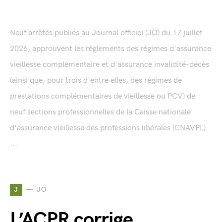
Neuf arrêtés publiés au Journal officiel (JO) du 17 juillet
2026, approuvent les règlements des régimes d'assurance
vieillesse complémentaire et d'assurance invalidité-décès
(ainsi que, pour trois d'entre elles, des régimes de
prestations complémentaires de vieillesse ou PCV) de
neuf sections professionnelles de la Caisse nationale
d'assurance vieillesse des professions libérales (CNAVPL).
...
J
JO
L’ACPR corrige