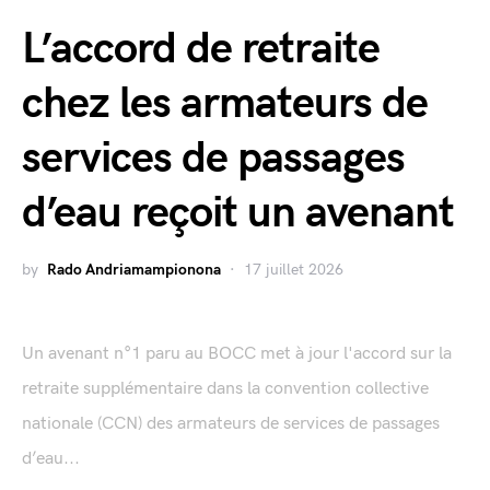
L’accord de retraite
chez les armateurs de
services de passages
d’eau reçoit un avenant
by
Rado Andriamampionona
17 juillet 2026
Un avenant n°1 paru au BOCC met à jour l'accord sur la
retraite supplémentaire dans la convention collective
nationale (CCN) des armateurs de services de passages
d’eau...