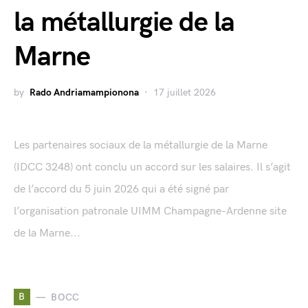
la métallurgie de la
Marne
by
Rado Andriamampionona
17 juillet 2026
Les partenaires sociaux de la métallurgie de la Marne
(IDCC 3248) ont conclu un accord sur les salaires. Il s’agit
de l’accord du 5 juin 2026 qui a été signé par
l’organisation patronale UIMM Champagne-Ardenne site
de la Marne...
B
BOCC