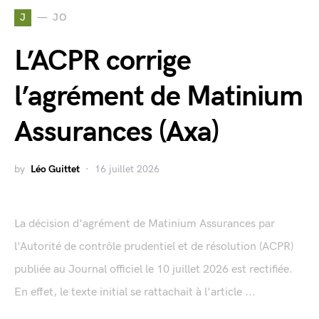
J
JO
L’ACPR corrige
l’agrément de Matinium
Assurances (Axa)
by
Léo Guittet
16 juillet 2026
La décision d'agrément de Matinium Assurances par
l'Autorité de contrôle prudentiel et de résolution (ACPR)
publiée au Journal officiel le 10 juillet 2026 est rectifiée.
En effet, le texte initial se rattachait à l'article ...