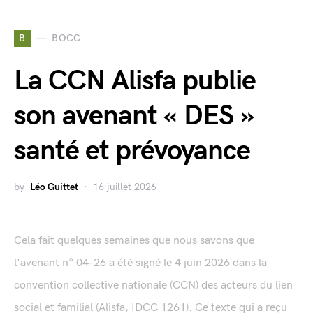
B
BOCC
La CCN Alisfa publie
son avenant « DES »
santé et prévoyance
by
Léo Guittet
16 juillet 2026
Cela fait quelques semaines que nous savons que
l'avenant n° 04-26 a été signé le 4 juin 2026 dans la
convention collective nationale (CCN) des acteurs du lien
social et familial (Alisfa, IDCC 1261). Ce texte qui a reçu