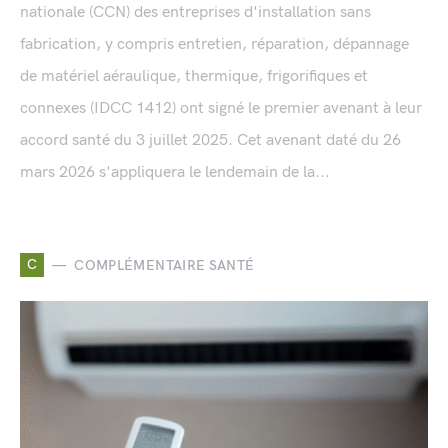
nationale (CCN) des entreprises d'installation sans
fabrication, y compris entretien, réparation, dépannage
de matériel aéraulique, thermique, frigorifiques et
connexes (IDCC 1412) ont signé le premier avenant à leur
accord santé du 3 juillet 2025. Cet avenant daté du 26
mars 2026 s'appliquera le lendemain de la...
C
COMPLÉMENTAIRE SANTÉ