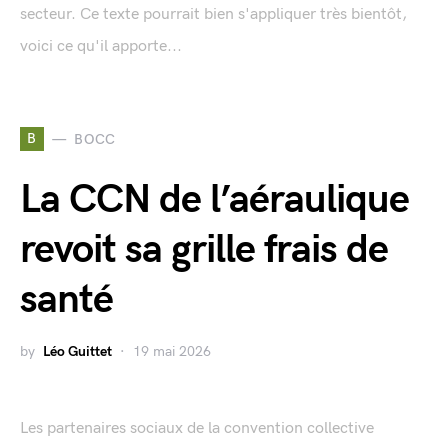
secteur. Ce texte pourrait bien s'appliquer très bientôt,
voici ce qu'il apporte...
B
BOCC
La CCN de l’aéraulique
revoit sa grille frais de
santé
by
Léo Guittet
19 mai 2026
Les partenaires sociaux de la convention collective