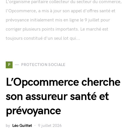
L'organisme paritaire collecteur du secteur du commerce,
l'Opcommerce, a mis à jour son appel d'offres santé et
prévoyance initialement mis en ligne le 9 juillet pour
corriger plusieurs points importants. Le marché est
toujours constitué d'un seul lot qui...
P
PROTECTION SOCIALE
L’Opcommerce cherche
son assureur santé et
prévoyance
by
Léo Guittet
9 juillet 2026