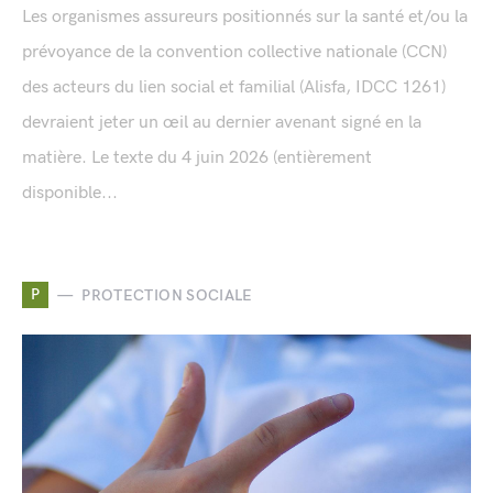
Les organismes assureurs positionnés sur la santé et/ou la
prévoyance de la convention collective nationale (CCN)
des acteurs du lien social et familial (Alisfa, IDCC 1261)
devraient jeter un œil au dernier avenant signé en la
matière. Le texte du 4 juin 2026 (entièrement
disponible...
P
PROTECTION SOCIALE