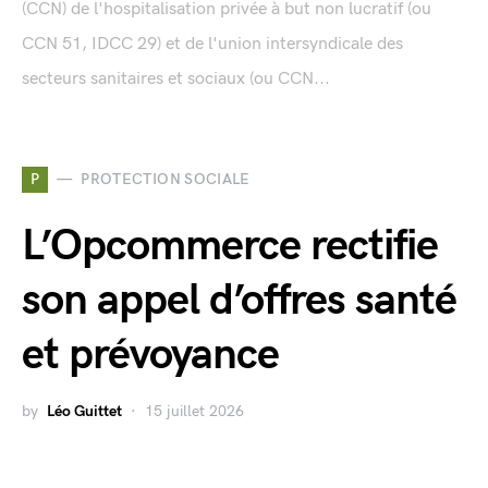
(CCN) de l'hospitalisation privée à but non lucratif (ou
CCN 51, IDCC 29) et de l'union intersyndicale des
secteurs sanitaires et sociaux (ou CCN...
P
PROTECTION SOCIALE
L’Opcommerce rectifie
son appel d’offres santé
et prévoyance
by
Léo Guittet
15 juillet 2026