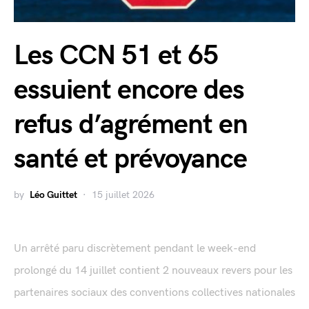
Les CCN 51 et 65
essuient encore des
refus d’agrément en
santé et prévoyance
by
Léo Guittet
15 juillet 2026
Un arrêté paru discrètement pendant le week-end
prolongé du 14 juillet contient 2 nouveaux revers pour les
partenaires sociaux des conventions collectives nationales