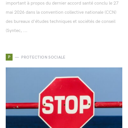
important à propos du dernier accord santé conclu le 27
mai 2026 dans la convention collective nationale (CCN)
des bureaux d'études techniques et sociétés de conseil
(Syntec, ...
P
PROTECTION SOCIALE