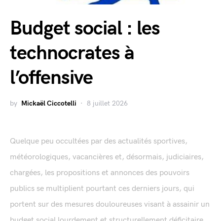
Budget social : les
technocrates à
l’offensive
by
Mickaël Ciccotelli
8 juillet 2026
Quelque peu occultées par des actualités sportives,
météorologiques, vacancières et, désormais, judiciaires,
chargées, les propositions et annonces des pouvoirs
publics se multiplient pourtant ces derniers jours, qui
portent sur des mesures douloureuses visant à assainir un
budget social lourdement et structurellement déficitaire.