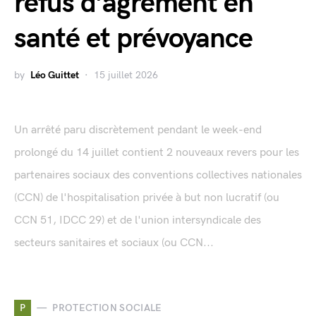
refus d’agrément en
santé et prévoyance
by
Léo Guittet
15 juillet 2026
Un arrêté paru discrètement pendant le week-end
prolongé du 14 juillet contient 2 nouveaux revers pour les
partenaires sociaux des conventions collectives nationales
(CCN) de l'hospitalisation privée à but non lucratif (ou
CCN 51, IDCC 29) et de l'union intersyndicale des
secteurs sanitaires et sociaux (ou CCN...
P
PROTECTION SOCIALE