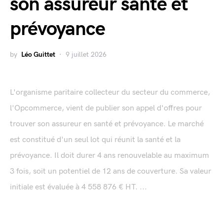
son assureur santé et
prévoyance
by
Léo Guittet
9 juillet 2026
L'organisme paritaire collecteur du secteur du commerce,
l'Opcommerce, vient de publier son appel d'offres pour
trouver son assureur en santé et prévoyance. Le marché
est constitué d'un seul lot qui réunit la santé et la
prévoyance. Il doit durer 4 ans renouvelable au maximum
3 fois, soit un potentiel de 12 ans de couverture. Sa valeur
initiale est évaluée à 4 558 876 € HT. ...