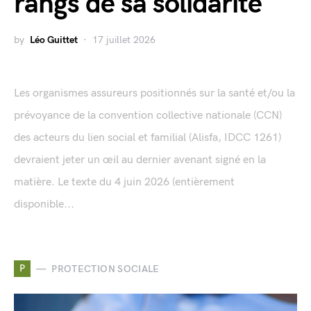
rangs de sa solidarité
by
Léo Guittet
17 juillet 2026
Les organismes assureurs positionnés sur la santé et/ou la
prévoyance de la convention collective nationale (CCN)
des acteurs du lien social et familial (Alisfa, IDCC 1261)
devraient jeter un œil au dernier avenant signé en la
matière. Le texte du 4 juin 2026 (entièrement
disponible...
P
PROTECTION SOCIALE