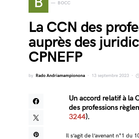
B
BOCC
La CCN des profe
auprès des juridi
CPNEFP
by
Rado Andriamampionona
13 septembre 2023
Un accord relatif à l
des professions règlem
3244
).
Il s’agit de l’avenant n°1 du 