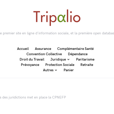
 le premier site en ligne d'information sociale, et la première open databas
Accueil
Assurance
Complémentaire Santé
Convention Collective
Dépendance
Droit du Travail
Juridique
Paritarisme
Prévoyance
Protection Sociale
Retraite
Autres
Panier
 des juridictions met en place la CPNEFP