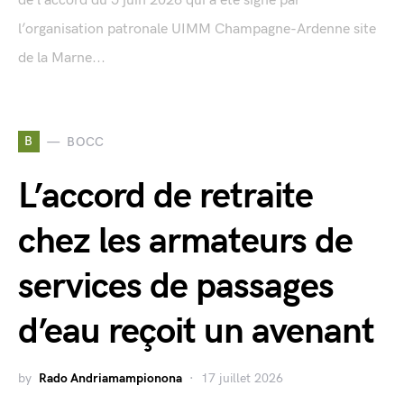
de l’accord du 5 juin 2026 qui a été signé par
l’organisation patronale UIMM Champagne-Ardenne site
de la Marne...
B
BOCC
L’accord de retraite
chez les armateurs de
services de passages
d’eau reçoit un avenant
by
Rado Andriamampionona
17 juillet 2026