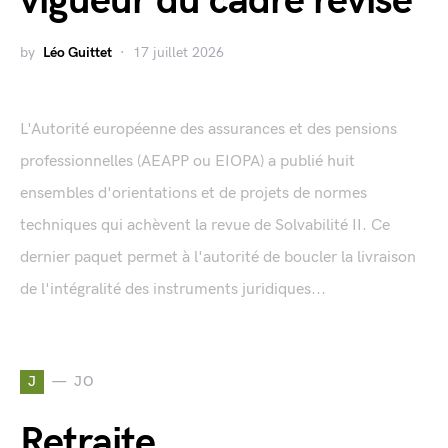
vigueur du cadre révisé
by
Léo Guittet
17 juillet 2026
L'Autorité européenne des assurances et des pensions
professionnelles (AEAPP ou EIOPA) a publié huit
ensembles d'orientations et de projets de normes
techniques qui achèvent la revue de Solvabilité II. Ce
dernier paquet permet à l'autorité de boucler la livraison
de l'intégralité des instruments juridiques...
J
JO
Retraite