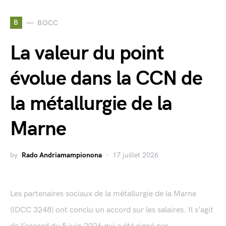
B
BOCC
La valeur du point
évolue dans la CCN de
la métallurgie de la
Marne
by
Rado Andriamampionona
17 juillet 2026
Les partenaires sociaux de la métallurgie de la Marne
(IDCC 3248) ont conclu un accord sur les salaires. Il s’agit