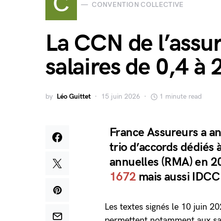
C
CONVENTION COLLECTIVE
La CCN de l’assu
salaires de 0,4 à
by
Léo Guittet
15 juin 2026
1 minute read
France Assureurs a ann
trio d’accords dédiés
annuelles (RMA) en 20
1672
mais aussi IDC
Les textes signés le 10 juin 2
permettent notamment aux sala