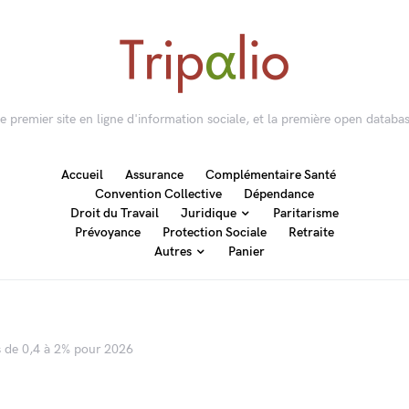
 le premier site en ligne d'information sociale, et la première open databas
Accueil
Assurance
Complémentaire Santé
Convention Collective
Dépendance
Droit du Travail
Juridique
Paritarisme
Prévoyance
Protection Sociale
Retraite
Autres
Panier
s de 0,4 à 2% pour 2026