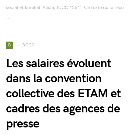
social et familial (Alisfa, IDCC 1261). Ce texte qui a reçu
...
B
BOCC
Les salaires évoluent
dans la convention
collective des ETAM et
cadres des agences de
presse