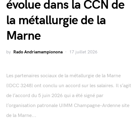
évolue dans la CCN de
la métallurgie de la
Marne
by
Rado Andriamampionona
17 juillet 2026
Les partenaires sociaux de la métallurgie de la Marne
(IDCC 3248) ont conclu un accord sur les salaires. Il s’agit
de l’accord du 5 juin 2026 qui a été signé par
l’organisation patronale UIMM Champagne-Ardenne site
de la Marne...