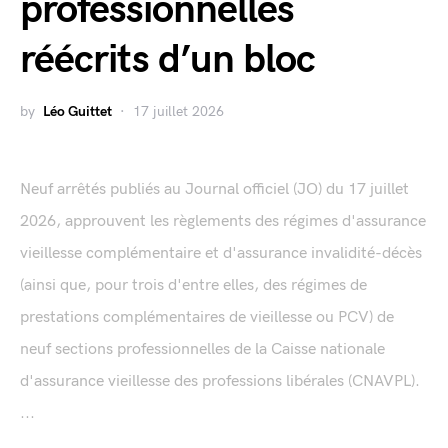
professionnelles
réécrits d’un bloc
by
Léo Guittet
17 juillet 2026
Neuf arrêtés publiés au Journal officiel (JO) du 17 juillet
2026, approuvent les règlements des régimes d'assurance
vieillesse complémentaire et d'assurance invalidité-décès
(ainsi que, pour trois d'entre elles, des régimes de
prestations complémentaires de vieillesse ou PCV) de
neuf sections professionnelles de la Caisse nationale
d'assurance vieillesse des professions libérales (CNAVPL).
...