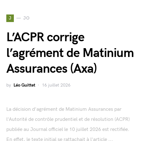
J
JO
L’ACPR corrige
l’agrément de Matinium
Assurances (Axa)
by
Léo Guittet
16 juillet 2026
La décision d'agrément de Matinium Assurances par
l'Autorité de contrôle prudentiel et de résolution (ACPR)
publiée au Journal officiel le 10 juillet 2026 est rectifiée.
En effet, le texte initial se rattachait à l'article ...