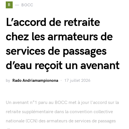
B
BOCC
L’accord de retraite
chez les armateurs de
services de passages
d’eau reçoit un avenant
by
Rado Andriamampionona
17 juillet 2026
Un avenant n°1 paru au BOCC met à jour l'accord sur la
retraite supplémentaire dans la convention collective
nationale (CCN) des armateurs de services de passages