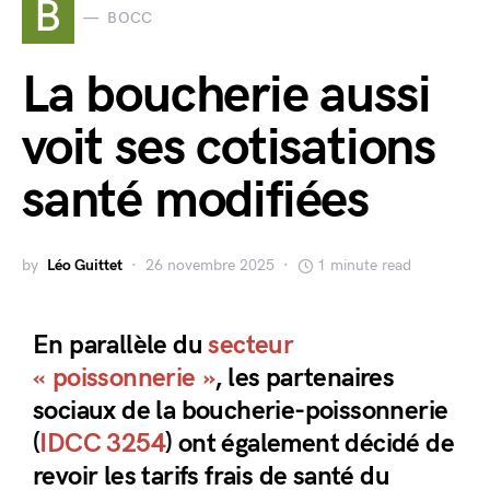
B
BOCC
La boucherie aussi
voit ses cotisations
santé modifiées
by
Léo Guittet
26 novembre 2025
1 minute read
En parallèle du
secteur
« poissonnerie »
, les partenaires
sociaux de la boucherie-poissonnerie
(
IDCC 3254
) ont également décidé de
revoir les tarifs frais de santé du