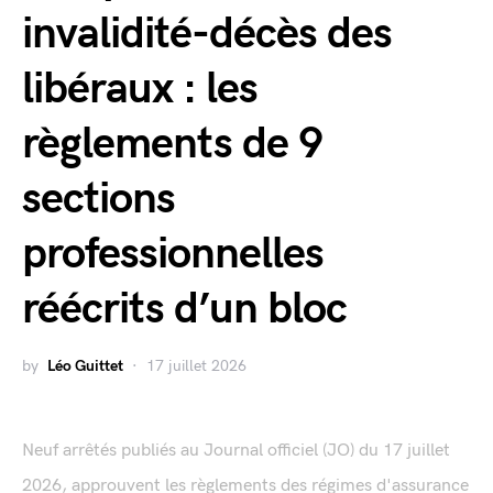
invalidité-décès des
libéraux : les
règlements de 9
sections
professionnelles
réécrits d’un bloc
by
Léo Guittet
17 juillet 2026
Neuf arrêtés publiés au Journal officiel (JO) du 17 juillet
2026, approuvent les règlements des régimes d'assurance