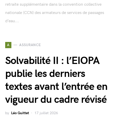
retraite supplémentaire dans la convention collective
nationale (CCN) des armateurs de services de passages
d’eau...
A
ASSURANCE
Solvabilité II : l’EIOPA
publie les derniers
textes avant l’entrée en
vigueur du cadre révisé
by
Léo Guittet
17 juillet 2026