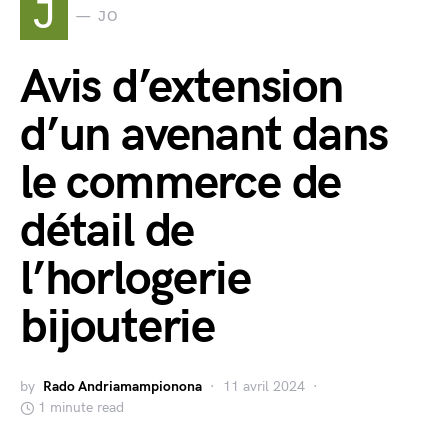
J
JO
Avis d’extension
d’un avenant dans
le commerce de
détail de
l’horlogerie
bijouterie
by
Rado Andriamampionona
11 avril 2024
1 minute read