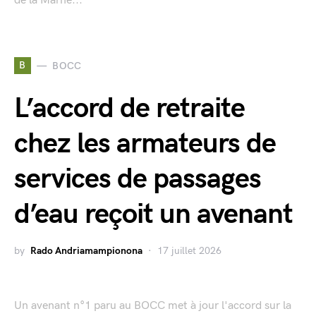
de la Marne...
B
BOCC
L’accord de retraite
chez les armateurs de
services de passages
d’eau reçoit un avenant
by
Rado Andriamampionona
17 juillet 2026
Un avenant n°1 paru au BOCC met à jour l'accord sur la