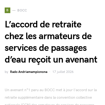
B
BOCC
L’accord de retraite
chez les armateurs de
services de passages
d’eau reçoit un avenant
by
Rado Andriamampionona
17 juillet 2026
Un avenant n°1 paru au BOCC met à jour l'accord sur la
retraite supplémentaire dans la convention collective