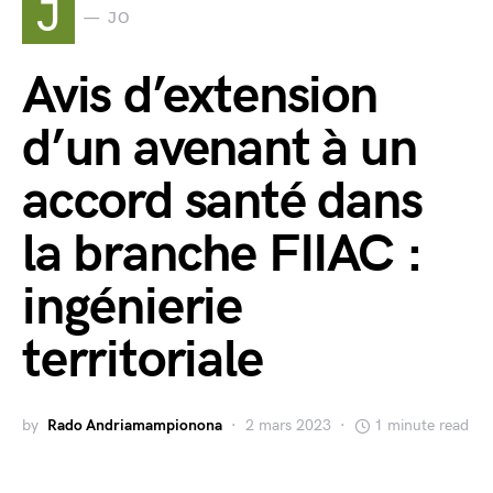
J
JO
Avis d’extension
d’un avenant à un
accord santé dans
la branche FIIAC :
ingénierie
territoriale
by
Rado Andriamampionona
2 mars 2023
1 minute read