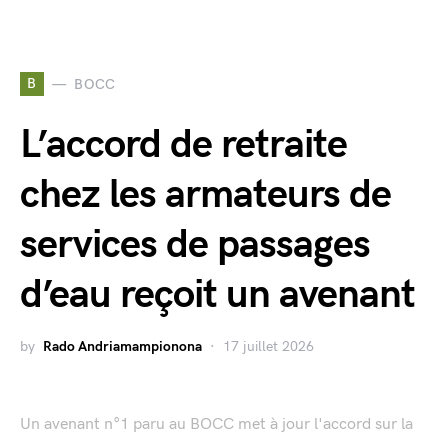
B
BOCC
L’accord de retraite
chez les armateurs de
services de passages
d’eau reçoit un avenant
by
Rado Andriamampionona
17 juillet 2026
Un avenant n°1 paru au BOCC met à jour l'accord sur la