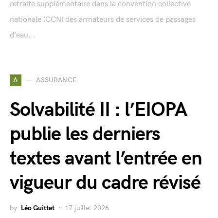
retraite supplémentaire dans la convention collective
nationale (CCN) des armateurs de services de passages
d’eau...
A
ASSURANCE
Solvabilité II : l’EIOPA
publie les derniers
textes avant l’entrée en
vigueur du cadre révisé
by
Léo Guittet
17 juillet 2026