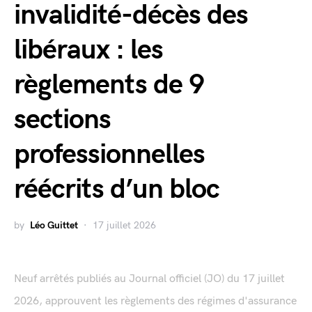
invalidité-décès des
libéraux : les
règlements de 9
sections
professionnelles
réécrits d’un bloc
by
Léo Guittet
17 juillet 2026
Neuf arrêtés publiés au Journal officiel (JO) du 17 juillet
2026, approuvent les règlements des régimes d'assurance