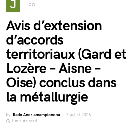
J
JO
Avis d’extension
d’accords
territoriaux (Gard et
Lozère – Aisne –
Oise) conclus dans
la métallurgie
by
Rado Andriamampionona
7 juillet 2026
1 minute read