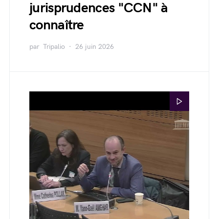
jurisprudences "CCN" à
connaître
par
Tripalio
26 juin 2026