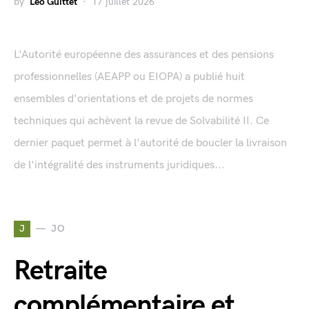
by
Léo Guittet
17 juillet 2026
L'Autorité européenne des assurances et des pensions
professionnelles (AEAPP ou EIOPA) a publié huit
ensembles d'orientations et de projets de normes
techniques qui achèvent la revue de Solvabilité II. Ce
dernier paquet permet à l'autorité de boucler la livraison
de l'intégralité des instruments juridiques...
J
JO
Retraite
complémentaire et