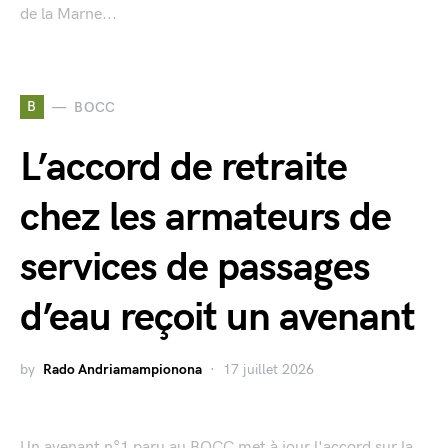
de la Marne...
B
BOCC
L’accord de retraite
chez les armateurs de
services de passages
d’eau reçoit un avenant
by
Rado Andriamampionona
17 juillet 2026
Un avenant n°1 paru au BOCC met à jour l'accord sur la