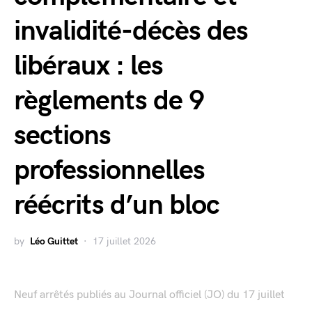
invalidité-décès des
libéraux : les
règlements de 9
sections
professionnelles
réécrits d’un bloc
by
Léo Guittet
17 juillet 2026
Neuf arrêtés publiés au Journal officiel (JO) du 17 juillet