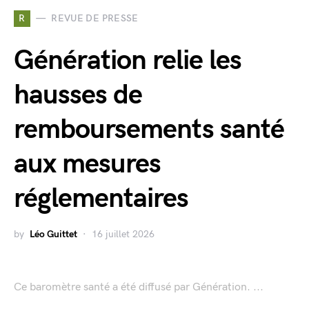
R
REVUE DE PRESSE
Génération relie les
hausses de
remboursements santé
aux mesures
réglementaires
by
Léo Guittet
16 juillet 2026
Ce baromètre santé a été diffusé par Génération. ...