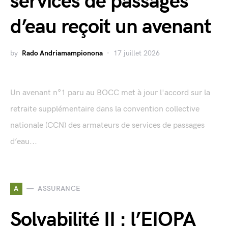
services de passages
d’eau reçoit un avenant
by
Rado Andriamampionona
17 juillet 2026
Un avenant n°1 paru au BOCC met à jour l'accord sur la
retraite supplémentaire dans la convention collective
nationale (CCN) des armateurs de services de passages
d’eau...
A
ASSURANCE
Solvabilité II : l’EIOPA