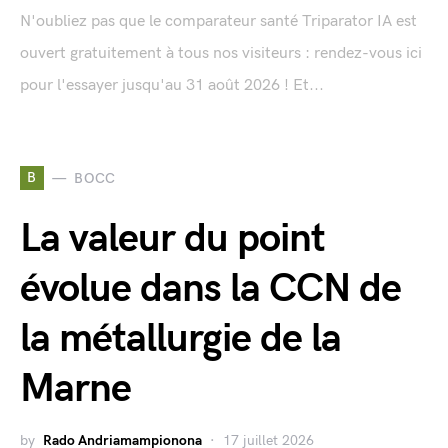
N'oubliez pas que le comparateur santé Triparator IA est
ouvert gratuitement à tous nos visiteurs : rendez-vous ici
pour l'essayer jusqu'au 31 août 2026 ! Et...
B
BOCC
La valeur du point
évolue dans la CCN de
la métallurgie de la
Marne
by
Rado Andriamampionona
17 juillet 2026