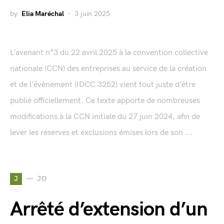
by
Elia Maréchal
3 juin 2025
L’avenant n°3 du 22 avril 2025 à la convention collective
nationale (CCN) des entreprises au service de la création
et de l’évènement (IDCC 3252) vient tout juste d’être
publié officiellement. Ce texte apporte de nombreuses
modifications à la CCN initiale du 27 juin 2024, afin de
lever les réserves et exclusions émises lors de son ...
J
JO
Arrêté d’extension d’un