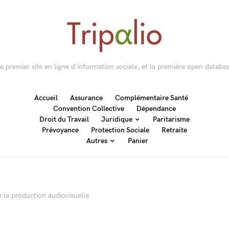
 le premier site en ligne d'information sociale, et la première open databas
Accueil
Assurance
Complémentaire Santé
Convention Collective
Dépendance
Droit du Travail
Juridique
Paritarisme
Prévoyance
Protection Sociale
Retraite
Autres
Panier
 la production audiovisuelle