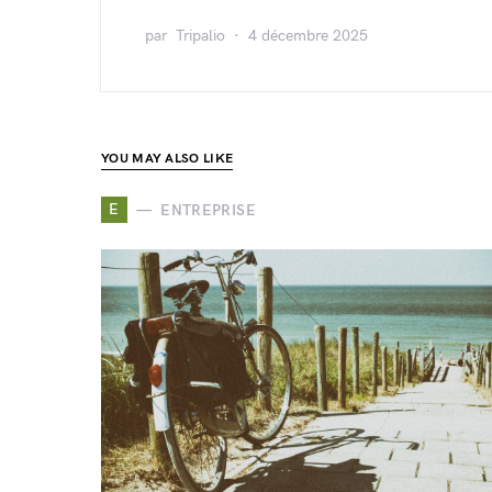
par
Tripalio
4 décembre 2025
YOU MAY ALSO LIKE
E
ENTREPRISE