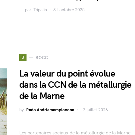
par
Tripalio
31 octobre 2025
B
BOCC
La valeur du point évolue
dans la CCN de la métallurgie
de la Marne
by
Rado Andriamampionona
17 juillet 2026
Les partenaires sociaux de la métallurgie de la Marne