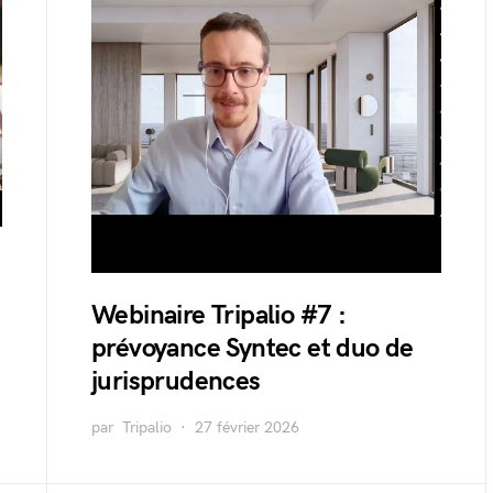
Webinaire Tripalio #7 :
prévoyance Syntec et duo de
jurisprudences
par
Tripalio
27 février 2026