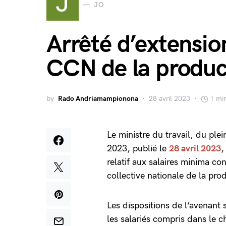
J
JO
Arrêté d’extensio
CCN de la product
by
Rado Andriamampionona
28 avril 2023
1 mi
Le ministre du travail, du plei
2023, publié le
28 avril 2023
,
relatif aux salaires minima c
collective nationale de la pro
Les dispositions de l’avenant
les salariés compris dans le c