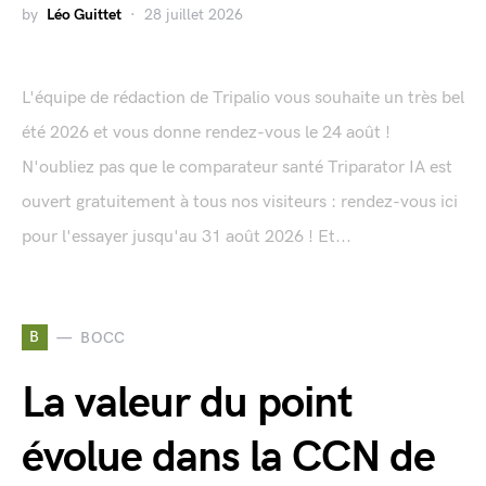
by
Léo Guittet
28 juillet 2026
L'équipe de rédaction de Tripalio vous souhaite un très bel
été 2026 et vous donne rendez-vous le 24 août !
N'oubliez pas que le comparateur santé Triparator IA est
ouvert gratuitement à tous nos visiteurs : rendez-vous ici
pour l'essayer jusqu'au 31 août 2026 ! Et...
B
BOCC
La valeur du point
évolue dans la CCN de