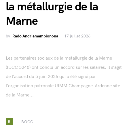
la métallurgie de la
Marne
by
Rado Andriamampionona
17 juillet 2026
Les partenaires sociaux de la métallurgie de la Marne
(IDCC 3248) ont conclu un accord sur les salaires. Il s’agit
de l’accord du 5 juin 2026 qui a été signé par
l’organisation patronale UIMM Champagne-Ardenne site
de la Marne...
B
BOCC