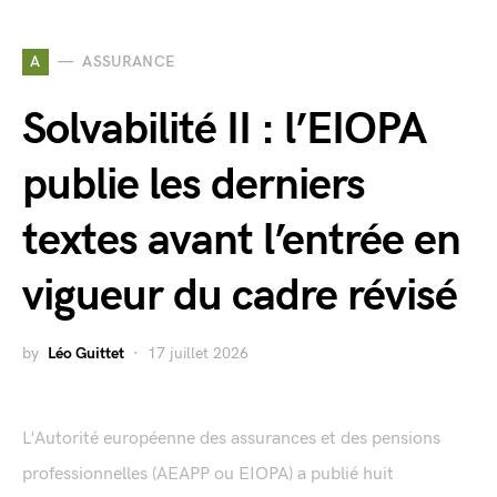
A
ASSURANCE
Solvabilité II : l’EIOPA
publie les derniers
textes avant l’entrée en
vigueur du cadre révisé
by
Léo Guittet
17 juillet 2026
L'Autorité européenne des assurances et des pensions
professionnelles (AEAPP ou EIOPA) a publié huit