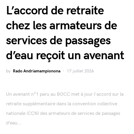
L’accord de retraite
chez les armateurs de
services de passages
d’eau reçoit un avenant
by
Rado Andriamampionona
17 juillet 2026
Un avenant n°1 paru au BOCC met à jour l'accord sur la
retraite supplémentaire dans la convention collective
nationale (CCN) des armateurs de services de passages
d’eau...