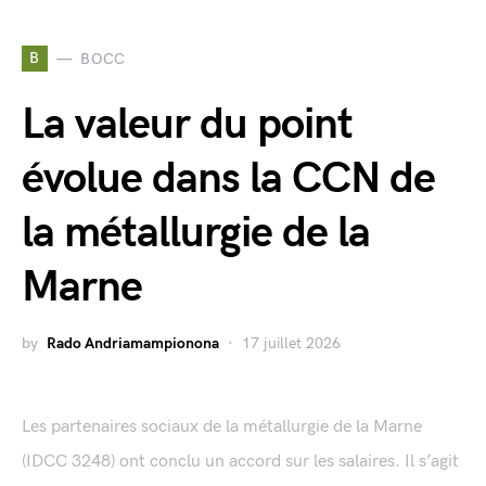
B
BOCC
La valeur du point
évolue dans la CCN de
la métallurgie de la
Marne
by
Rado Andriamampionona
17 juillet 2026
Les partenaires sociaux de la métallurgie de la Marne
(IDCC 3248) ont conclu un accord sur les salaires. Il s’agit