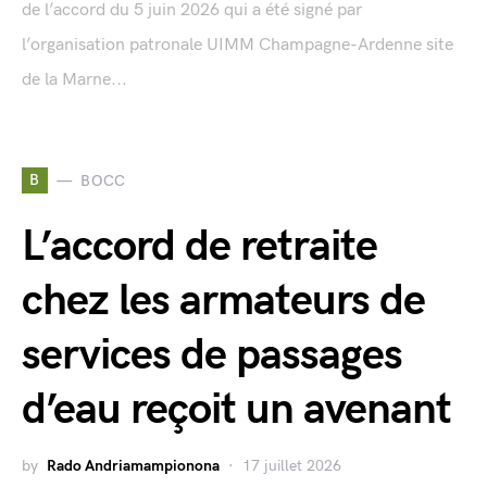
de l’accord du 5 juin 2026 qui a été signé par
l’organisation patronale UIMM Champagne-Ardenne site
de la Marne...
B
BOCC
L’accord de retraite
chez les armateurs de
services de passages
d’eau reçoit un avenant
by
Rado Andriamampionona
17 juillet 2026