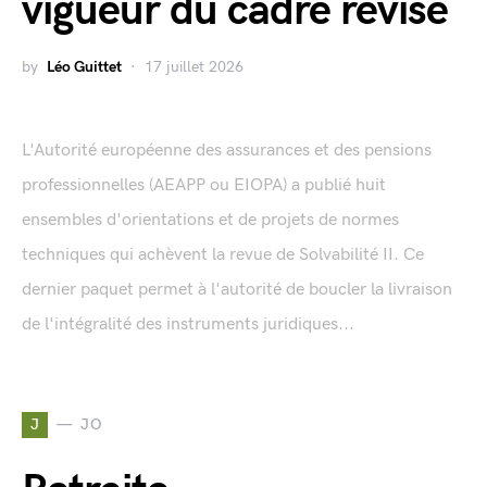
vigueur du cadre révisé
by
Léo Guittet
17 juillet 2026
L'Autorité européenne des assurances et des pensions
professionnelles (AEAPP ou EIOPA) a publié huit
ensembles d'orientations et de projets de normes
techniques qui achèvent la revue de Solvabilité II. Ce
dernier paquet permet à l'autorité de boucler la livraison
de l'intégralité des instruments juridiques...
J
JO