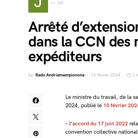
J
JO
Arrêté d’extensio
dans la CCN des 
expéditeurs
by
Rado Andriamampionona
12 février 2024
2 
Le ministre du travail, de la s
2024, publié le
10 février 202
– l’
accord du 17 juin 2022
rela
convention collective national