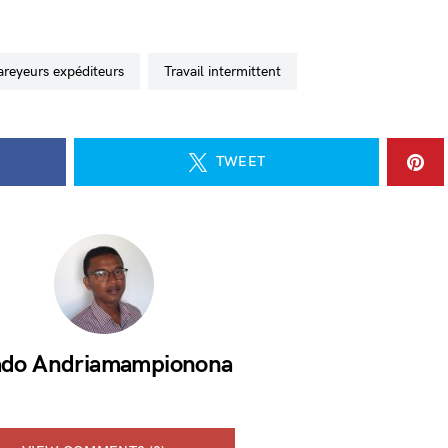
mareyeurs expéditeurs
travail intermittent
TWEET
do Andriamampionona