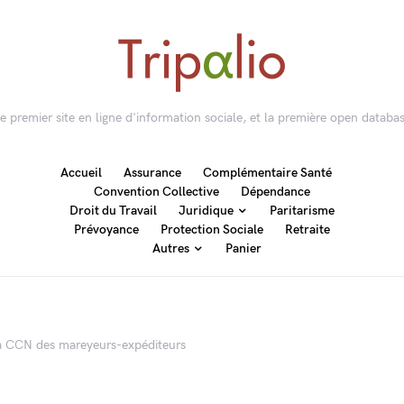
 le premier site en ligne d'information sociale, et la première open databas
Accueil
Assurance
Complémentaire Santé
Convention Collective
Dépendance
Droit du Travail
Juridique
Paritarisme
Prévoyance
Protection Sociale
Retraite
Autres
Panier
la CCN des mareyeurs-expéditeurs