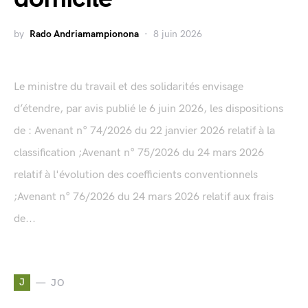
by
Rado Andriamampionona
8 juin 2026
Le ministre du travail et des solidarités envisage
d’étendre, par avis publié le 6 juin 2026, les dispositions
de : Avenant n° 74/2026 du 22 janvier 2026 relatif à la
classification ;Avenant n° 75/2026 du 24 mars 2026
relatif à l'évolution des coefficients conventionnels
;Avenant n° 76/2026 du 24 mars 2026 relatif aux frais
de...
J
JO