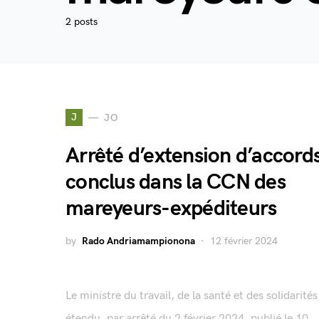
2 posts
J
JO
Arrêté d’extension d’accord
conclus dans la CCN des
mareyeurs-expéditeurs
by
Rado Andriamampionona
12 février 2024
Le ministre du travail, de la santé et des solidarités
étendu, par arrêté du 2 février 2024, publié le 10