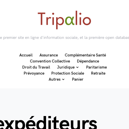
 le premier site en ligne d'information sociale, et la première open databas
Accueil
Assurance
Complémentaire Santé
Convention Collective
Dépendance
Droit du Travail
Juridique
Paritarisme
Prévoyance
Protection Sociale
Retraite
Autres
Panier
expéditeurs