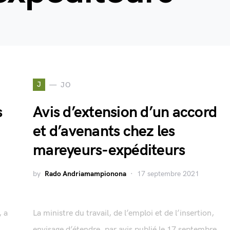
J
JO
s
Avis d’extension d’un accord
et d’avenants chez les
mareyeurs-expéditeurs
by
Rado Andriamampionona
17 septembre 2021
, a
La ministre du travail, de l’emploi et de l’insertion,
envisage d’étendre, par avis publié le 17 septembre