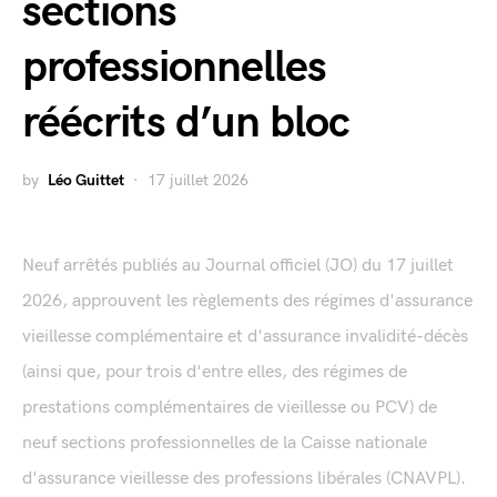
sections
professionnelles
réécrits d’un bloc
by
Léo Guittet
17 juillet 2026
Neuf arrêtés publiés au Journal officiel (JO) du 17 juillet
2026, approuvent les règlements des régimes d'assurance
vieillesse complémentaire et d'assurance invalidité-décès
(ainsi que, pour trois d'entre elles, des régimes de
prestations complémentaires de vieillesse ou PCV) de
neuf sections professionnelles de la Caisse nationale
d'assurance vieillesse des professions libérales (CNAVPL).