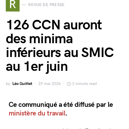
R
REVUE DE PRESSE
126 CCN auront
des minima
inférieurs au SMIC
au 1er juin
by
Léo Guittet
29 mai 2026
3 minute read
Ce communiqué a été diffusé par le
ministère du travail
.