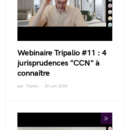
Webinaire Tripalio #11 : 4
jurisprudences "CCN" à
connaître
par
Tripalio
26 juin 2026