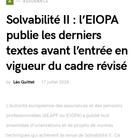
A
ASSURANCE
Solvabilité II : l’EIOPA
publie les derniers
textes avant l’entrée en
vigueur du cadre révisé
by
Léo Guittet
17 juillet 2026
L'Autorité européenne des assurances et des pensions
professionnelles (AEAPP ou EIOPA) a publié huit
ensembles d'orientations et de projets de normes
techniques qui achèvent la revue de Solvabilité II. Ce