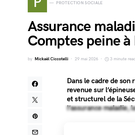
P
PROTECTION SOCIALE
Assurance maladi
Comptes peine à 
by
Mickaël Ciccotelli
29 mai 2026
3 minute rea
Dans le cadre de son 
revenue sur l’épineuse
et structurel de la Séc
l’assurance maladie, l