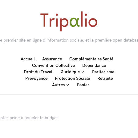
 le premier site en ligne d'information sociale, et la première open databas
Accueil
Assurance
Complémentaire Santé
Convention Collective
Dépendance
Droit du Travail
Juridique
Paritarisme
Prévoyance
Protection Sociale
Retraite
Autres
Panier
tes peine à boucler le budget