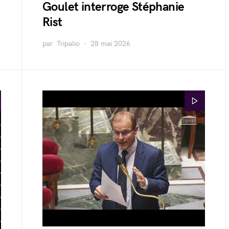
Goulet interroge Stéphanie
Rist
par
Tripalio
28 mai 2026