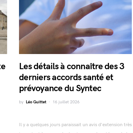
te
Les détails à connaître des 3
derniers accords santé et
prévoyance du Syntec
by
Léo Guittet
16 juillet 2026
Il y a quelques jours paraissait un avis d'extension très