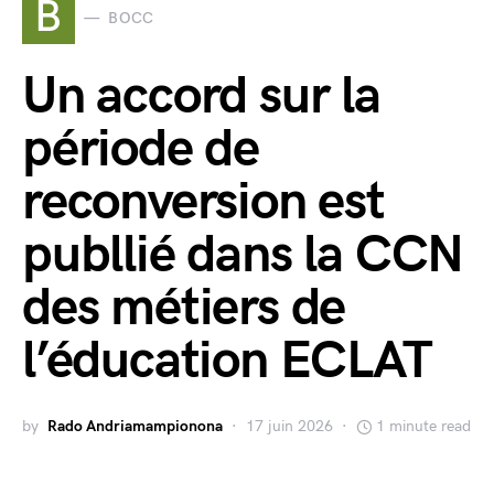
B
BOCC
Un accord sur la
période de
reconversion est
publlié dans la CCN
des métiers de
l’éducation ECLAT
by
Rado Andriamampionona
17 juin 2026
1 minute read