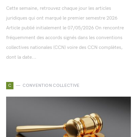
Cette semaine, retrouvez chaque jour les articles
juridiques qui ont marqué le premier semestre 2026
Article publié initialement le 07/05/2026 On rencontre
fréquemment des accords signés dans les conventions
collectives nationales (CCN) voire des CCN complètes,
dont la date...
C
CONVENTION COLLECTIVE