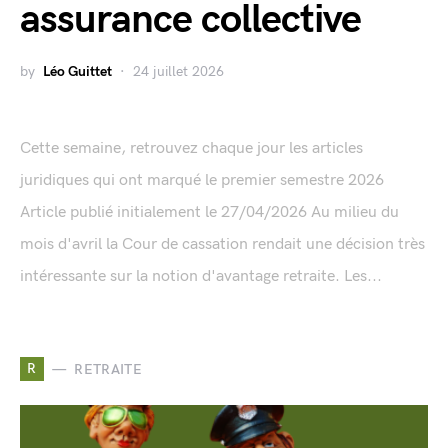
assurance collective
by
Léo Guittet
24 juillet 2026
Cette semaine, retrouvez chaque jour les articles
juridiques qui ont marqué le premier semestre 2026
Article publié initialement le 27/04/2026 Au milieu du
mois d'avril la Cour de cassation rendait une décision très
intéressante sur la notion d'avantage retraite. Les...
R
RETRAITE