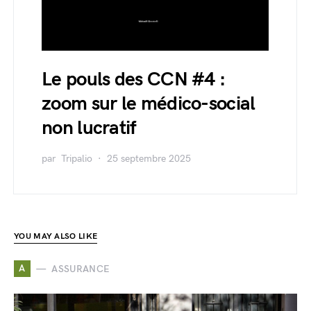
Le pouls des CCN #4 :
zoom sur le médico-social
non lucratif
par
Tripalio
25 septembre 2025
YOU MAY ALSO LIKE
A
ASSURANCE