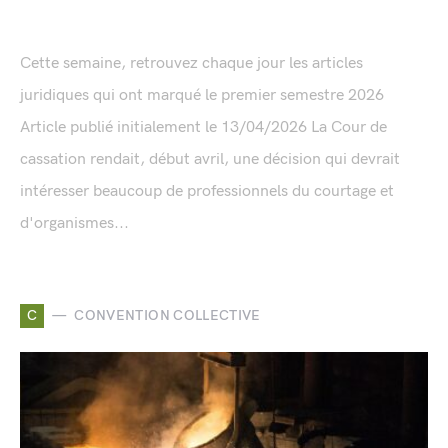
Cette semaine, retrouvez chaque jour les articles
juridiques qui ont marqué le premier semestre 2026
Article publié initialement le 13/04/2026 La Cour de
cassation rendait, début avril, une décision qui devrait
intéresser beaucoup de professionnels du courtage et
d'organismes...
C
CONVENTION COLLECTIVE