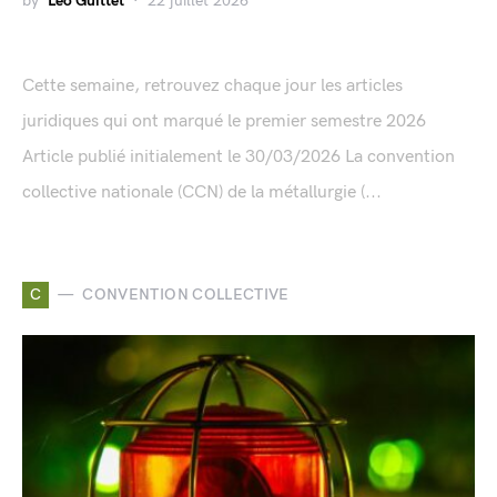
by
Léo Guittet
22 juillet 2026
Cette semaine, retrouvez chaque jour les articles
juridiques qui ont marqué le premier semestre 2026
Article publié initialement le 30/03/2026 La convention
collective nationale (CCN) de la métallurgie (...
C
CONVENTION COLLECTIVE