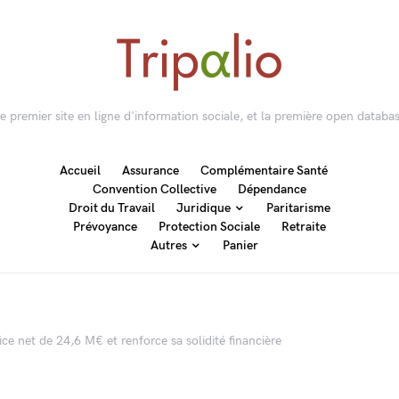
 le premier site en ligne d'information sociale, et la première open databas
Accueil
Assurance
Complémentaire Santé
Convention Collective
Dépendance
Droit du Travail
Juridique
Paritarisme
Prévoyance
Protection Sociale
Retraite
Autres
Panier
ce net de 24,6 M€ et renforce sa solidité financière