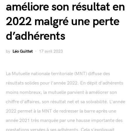
améliore son résultat en
2022 malgré une perte
d’adhérents
by
Léo Guittet
17 avril 2023
La Mutuelle nationale territoriale (MNT) diffuse des
résultats solides pour l'année 2022. En dépit d'adhérents
moins nombreux, la mutuelle parvient à améliorer son
chiffre d'affaires, son résultat net et sa solvabilité. L'année
2022 permet à la MNT de redresser la barre après une
année 2021 très marquée par une hausse importante des
prestations versées à ses adhérents. Cela s'expliquait