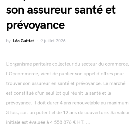
son assureur santé et
prévoyance
by
Léo Guittet
9 juillet 2026
L'organisme paritaire collecteur du secteur du commerce,
l'Opcommerce, vient de publier son appel d'offres pour
trouver son assureur en santé et prévoyance. Le marché
est constitué d'un seul lot qui réunit la santé et la
prévoyance. Il doit durer 4 ans renouvelable au maximum
3 fois, soit un potentiel de 12 ans de couverture. Sa valeur
initiale est évaluée à 4 558 876 € HT. ...