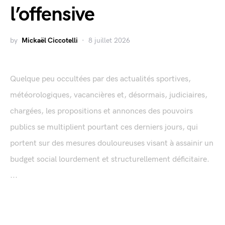
l’offensive
by
Mickaël Ciccotelli
8 juillet 2026
Quelque peu occultées par des actualités sportives,
météorologiques, vacancières et, désormais, judiciaires,
chargées, les propositions et annonces des pouvoirs
publics se multiplient pourtant ces derniers jours, qui
portent sur des mesures douloureuses visant à assainir un
budget social lourdement et structurellement déficitaire.
...