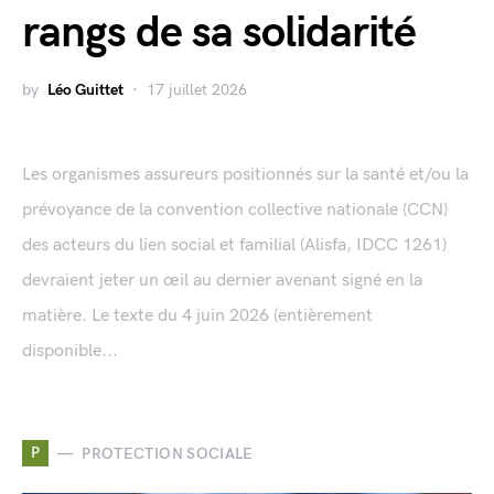
rangs de sa solidarité
by
Léo Guittet
17 juillet 2026
Les organismes assureurs positionnés sur la santé et/ou la
prévoyance de la convention collective nationale (CCN)
des acteurs du lien social et familial (Alisfa, IDCC 1261)
devraient jeter un œil au dernier avenant signé en la
matière. Le texte du 4 juin 2026 (entièrement
disponible...
P
PROTECTION SOCIALE