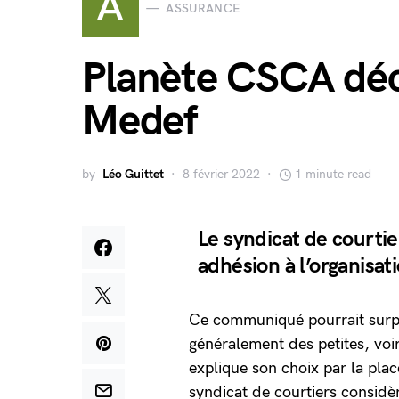
A
ASSURANCE
Planète CSCA déc
Medef
by
Léo Guittet
8 février 2022
1 minute read
Le syndicat de courti
adhésion à l’organisa
Ce communiqué pourrait surpr
généralement des petites, voi
explique son choix par la pla
syndicat de courtiers considèr