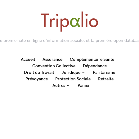
 le premier site en ligne d'information sociale, et la première open databas
Accueil
Assurance
Complémentaire Santé
Convention Collective
Dépendance
Droit du Travail
Juridique
Paritarisme
Prévoyance
Protection Sociale
Retraite
Autres
Panier