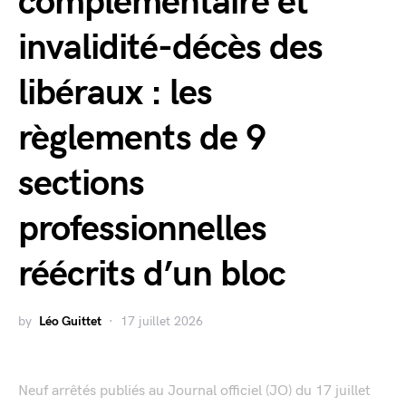
complémentaire et
invalidité-décès des
libéraux : les
règlements de 9
sections
professionnelles
réécrits d’un bloc
by
Léo Guittet
17 juillet 2026
Neuf arrêtés publiés au Journal officiel (JO) du 17 juillet