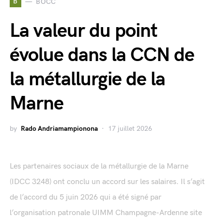
B
BOCC
La valeur du point
évolue dans la CCN de
la métallurgie de la
Marne
by
Rado Andriamampionona
17 juillet 2026
Les partenaires sociaux de la métallurgie de la Marne
(IDCC 3248) ont conclu un accord sur les salaires. Il s’agit
de l’accord du 5 juin 2026 qui a été signé par
l’organisation patronale UIMM Champagne-Ardenne site