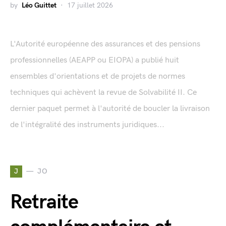
by
Léo Guittet
17 juillet 2026
L'Autorité européenne des assurances et des pensions
professionnelles (AEAPP ou EIOPA) a publié huit
ensembles d'orientations et de projets de normes
techniques qui achèvent la revue de Solvabilité II. Ce
dernier paquet permet à l'autorité de boucler la livraison
de l'intégralité des instruments juridiques...
J
JO
Retraite