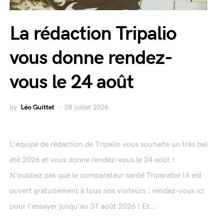
La rédaction Tripalio
vous donne rendez-
vous le 24 août
by
Léo Guittet
28 juillet 2026
L'équipe de rédaction de Tripalio vous souhaite un très bel
été 2026 et vous donne rendez-vous le 24 août !
N'oubliez pas que le comparateur santé Triparator IA est
ouvert gratuitement à tous nos visiteurs : rendez-vous ici
pour l'essayer jusqu'au 31 août 2026 ! Et...