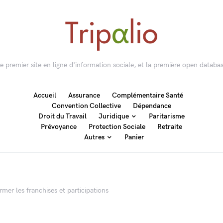
 le premier site en ligne d'information sociale, et la première open databas
Accueil
Assurance
Complémentaire Santé
Convention Collective
Dépendance
Droit du Travail
Juridique
Paritarisme
Prévoyance
Protection Sociale
Retraite
Autres
Panier
mer les franchises et participations