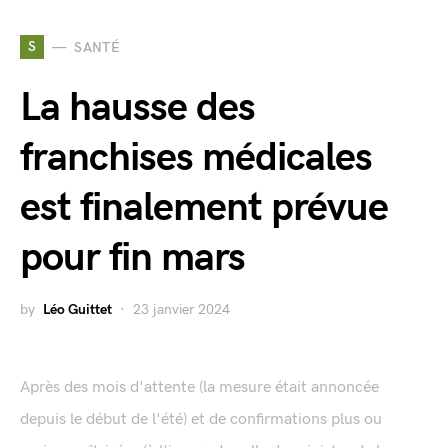
S
SANTÉ
La hausse des
franchises médicales
est finalement prévue
pour fin mars
by
Léo Guittet
23 janvier 2024
Après des mois d'attente (la mesure était annoncée
depuis le début de l'été) et de confirmations plus ou