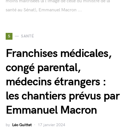
moins maîtrisées (à l'image de celle du ministre de la
santé au Sénat), Emmanuel Macron ...
S
SANTÉ
Franchises médicales,
congé parental,
médecins étrangers :
les chantiers prévus par
Emmanuel Macron
by
Léo Guittet
17 janvier 2024