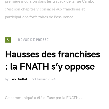
première incursion dans les travaux de la rue Cambon
c'est son chapitre V consacré aux franchises et
participations forfaitaires de l'assurance...
R
REVUE DE PRESSE
Hausses des franchises
: la FNATH s’y oppose
by
Léo Guittet
21 février 2024
Ce communiqué a été diffusé par la FNATH. ...