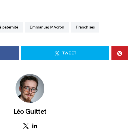
é paternité
Emmanuel MAcron
franchises
TWEET
Léo Guittet