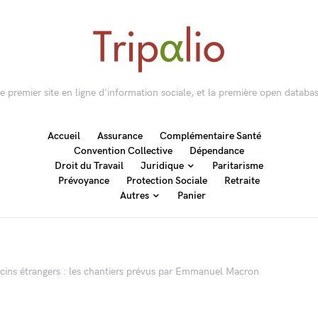
 le premier site en ligne d'information sociale, et la première open databas
Accueil
Assurance
Complémentaire Santé
Convention Collective
Dépendance
Droit du Travail
Juridique
Paritarisme
Prévoyance
Protection Sociale
Retraite
Autres
Panier
cins étrangers : les chantiers prévus par Emmanuel Macron