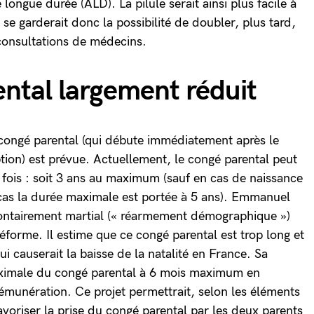
e longue durée (ALD). La pilule serait ainsi plus facile à
se garderait donc la possibilité de doubler, plus tard,
consultations de médecins.
ntal largement réduit
congé parental (qui débute immédiatement après le
ion) est prévue. Actuellement, le congé parental peut
 fois : soit 3 ans au maximum (sauf en cas de naissance
cas la durée maximale est portée à 5 ans). Emmanuel
lontairement martial (« réarmement démographique »)
éforme. Il estime que ce congé parental est trop long et
i causerait la baisse de la natalité en France. Sa
maximale du congé parental à 6 mois maximum en
rémunération. Ce projet permettrait, selon les éléments
voriser la prise du congé parental par les deux parents