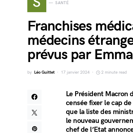
S
SANTÉ
Franchises médica
médecins étranger
prévus par Emma
by
Léo Guittet
17 janvier 2024
2 minute read
Le Président Macron d
censée fixer le cap de
que la liste des minis
le nouveau gouvernem
chef de l’Etat annonce