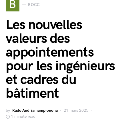
B
BOCC
Les nouvelles
valeurs des
appointements
pour les ingénieurs
et cadres du
bâtiment
by
Rado Andriamampionona
21 mars 2025
1 minute read