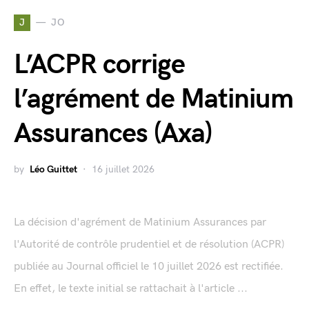
J
JO
L’ACPR corrige
l’agrément de Matinium
Assurances (Axa)
by
Léo Guittet
16 juillet 2026
La décision d'agrément de Matinium Assurances par
l'Autorité de contrôle prudentiel et de résolution (ACPR)
publiée au Journal officiel le 10 juillet 2026 est rectifiée.
En effet, le texte initial se rattachait à l'article ...