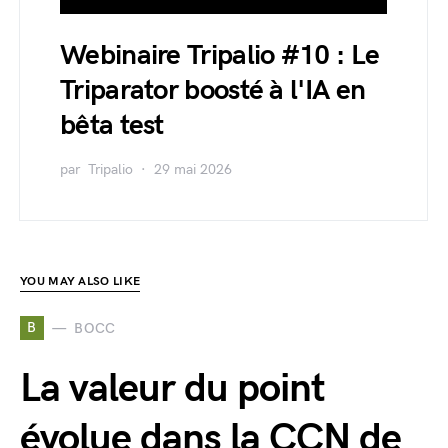
Webinaire Tripalio #10 : Le
Triparator boosté à l'IA en
bêta test
par
Tripalio
29 mai 2026
YOU MAY ALSO LIKE
B
BOCC
La valeur du point
évolue dans la CCN de