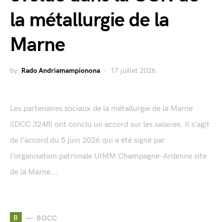
la métallurgie de la
Marne
by
Rado Andriamampionona
17 juillet 2026
Les partenaires sociaux de la métallurgie de la Marne
(IDCC 3248) ont conclu un accord sur les salaires. Il s’agit
de l’accord du 5 juin 2026 qui a été signé par
l’organisation patronale UIMM Champagne-Ardenne site
de la Marne...
B
BOCC