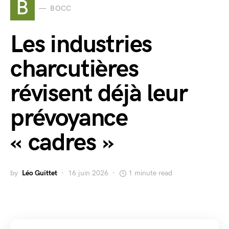
B
BOCC
Les industries
charcutières
révisent déjà leur
prévoyance
« cadres »
by
Léo Guittet
16 juin 2026
1 minute read