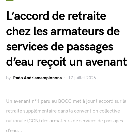
L’accord de retraite
chez les armateurs de
services de passages
d’eau reçoit un avenant
by
Rado Andriamampionona
17 juillet 2026
Un avenant n°1 paru au BOCC met à jour l'accord sur la
retraite supplémentaire dans la convention collective
nationale (CCN) des armateurs de services de passages
d’eau...