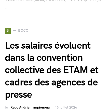
social et familial (Alisfa, IDCC 1261). Ce texte qui a reçu
...
B
BOCC
Les salaires évoluent
dans la convention
collective des ETAM et
cadres des agences de
presse
by
Rado Andriamampionona
16 juillet 2026