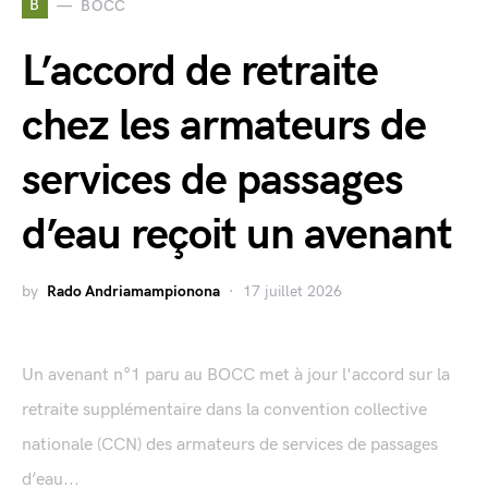
B
BOCC
L’accord de retraite
chez les armateurs de
services de passages
d’eau reçoit un avenant
by
Rado Andriamampionona
17 juillet 2026
Un avenant n°1 paru au BOCC met à jour l'accord sur la
retraite supplémentaire dans la convention collective
nationale (CCN) des armateurs de services de passages
d’eau...