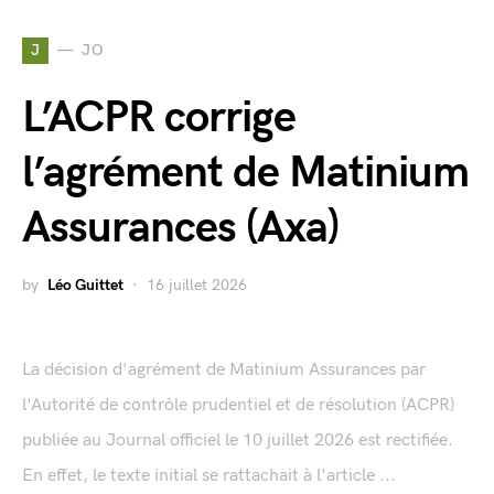
J
JO
L’ACPR corrige
l’agrément de Matinium
Assurances (Axa)
by
Léo Guittet
16 juillet 2026
La décision d'agrément de Matinium Assurances par
l'Autorité de contrôle prudentiel et de résolution (ACPR)
publiée au Journal officiel le 10 juillet 2026 est rectifiée.
En effet, le texte initial se rattachait à l'article ...