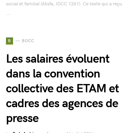
social et familial (Alisfa, IDCC 1261). Ce texte qui a reçu
...
B
BOCC
Les salaires évoluent
dans la convention
collective des ETAM et
cadres des agences de
presse