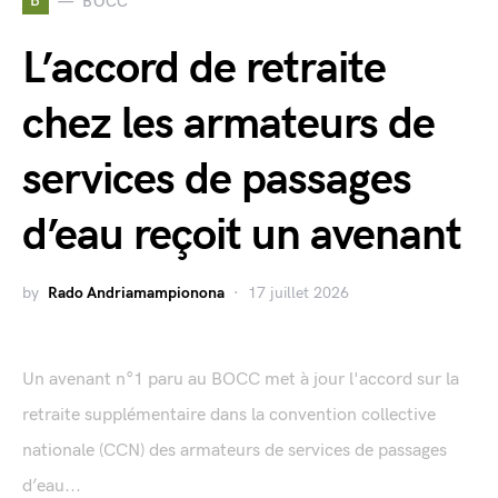
B
BOCC
L’accord de retraite
chez les armateurs de
services de passages
d’eau reçoit un avenant
by
Rado Andriamampionona
17 juillet 2026
Un avenant n°1 paru au BOCC met à jour l'accord sur la
retraite supplémentaire dans la convention collective
nationale (CCN) des armateurs de services de passages
d’eau...