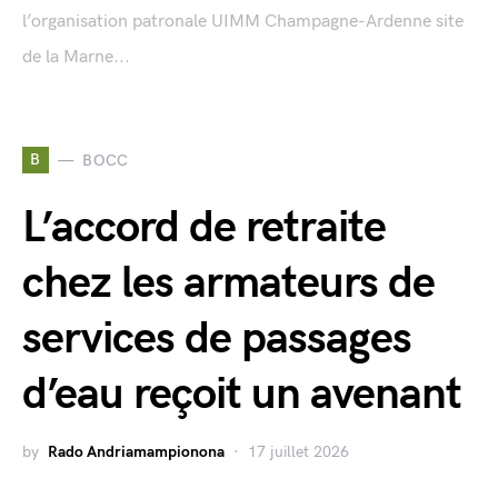
l’organisation patronale UIMM Champagne-Ardenne site
de la Marne...
B
BOCC
L’accord de retraite
chez les armateurs de
services de passages
d’eau reçoit un avenant
by
Rado Andriamampionona
17 juillet 2026