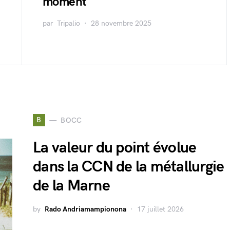
moment
par
Tripalio
28 novembre 2025
B
BOCC
La valeur du point évolue
dans la CCN de la métallurgie
de la Marne
by
Rado Andriamampionona
17 juillet 2026