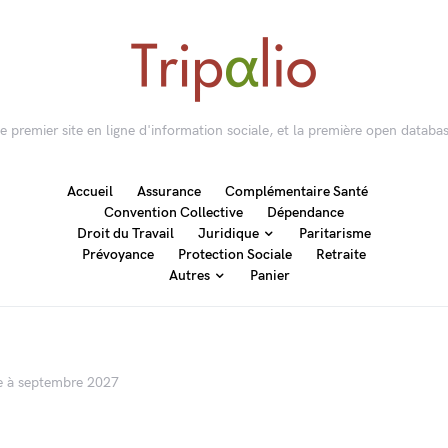
 le premier site en ligne d'information sociale, et la première open databas
Accueil
Assurance
Complémentaire Santé
Convention Collective
Dépendance
Droit du Travail
Juridique
Paritarisme
Prévoyance
Protection Sociale
Retraite
Autres
Panier
ée à septembre 2027