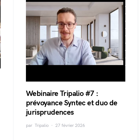
Webinaire Tripalio #7 :
prévoyance Syntec et duo de
jurisprudences
par
Tripalio
27 février 2026