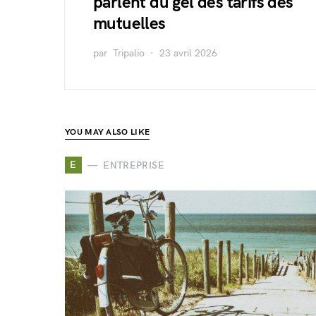
parlent du gel des tarifs des
mutuelles
par
Tripalio
23 avril 2026
YOU MAY ALSO LIKE
E
ENTREPRISE