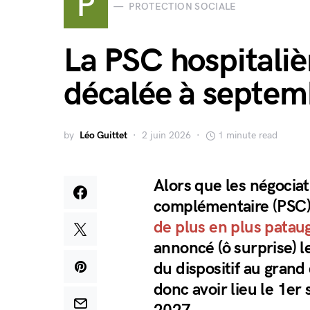
P
PROTECTION SOCIALE
La PSC hospitaliè
décalée à septe
by
Léo Guittet
2 juin 2026
1 minute read
Alors que les négociat
complémentaire (PSC) 
de plus en plus patau
annoncé (ô surprise) l
du dispositif au grand
donc avoir lieu le 1er