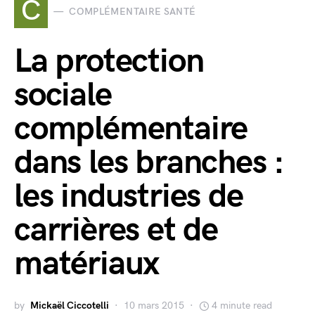
C
COMPLÉMENTAIRE SANTÉ
La protection
sociale
complémentaire
dans les branches :
les industries de
carrières et de
matériaux
by
Mickaël Ciccotelli
10 mars 2015
4 minute read