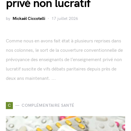
privé non lucratif
by
Mickaël Ciccotelli
17 juillet 2026
Comme nous en avons fait état à plusieurs reprises dans
nos colonnes, le sort de la couverture conventionnelle de
prévoyance des enseignants de l’enseignement privé non
lucratif suscite de vifs débats paritaires depuis près de
deux ans maintenant. ...
C
COMPLÉMENTAIRE SANTÉ