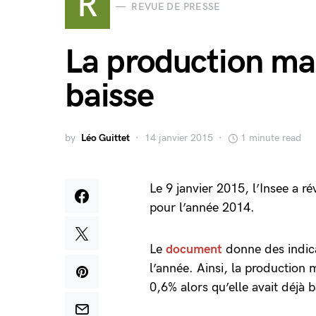
R
REVUE DE PRESSE
La production ma
baisse
by
Léo Guittet
14 janvier 2015
1 minute read
Le 9 janvier 2015, l’Insee a ré
pour l’année 2014.
Le
document
donne des indica
l’année. Ainsi, la productio
0,6% alors qu’elle avait déjà