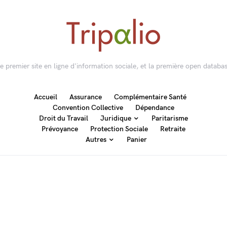
 le premier site en ligne d'information sociale, et la première open databas
Accueil
Assurance
Complémentaire Santé
Convention Collective
Dépendance
Droit du Travail
Juridique
Paritarisme
Prévoyance
Protection Sociale
Retraite
Autres
Panier