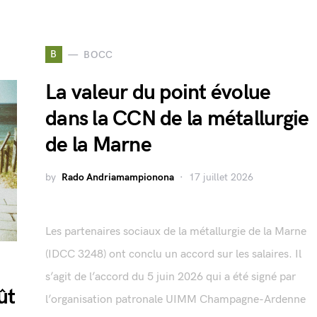
B
BOCC
La valeur du point évolue
dans la CCN de la métallurgie
de la Marne
by
Rado Andriamampionona
17 juillet 2026
Les partenaires sociaux de la métallurgie de la Marne
(IDCC 3248) ont conclu un accord sur les salaires. Il
s’agit de l’accord du 5 juin 2026 qui a été signé par
ût
l’organisation patronale UIMM Champagne-Ardenne