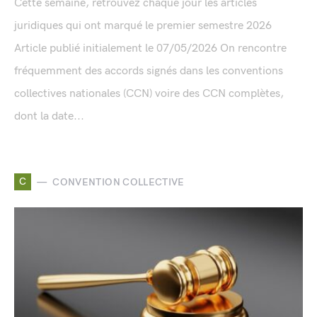
Cette semaine, retrouvez chaque jour les articles
juridiques qui ont marqué le premier semestre 2026
Article publié initialement le 07/05/2026 On rencontre
fréquemment des accords signés dans les conventions
collectives nationales (CCN) voire des CCN complètes,
dont la date...
C
CONVENTION COLLECTIVE