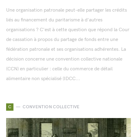
Une organisation patronale peut-elle partager les crédits
liés au financement du paritarisme à d'autres
organisations ? C'est à cette question que répond la Cour
de cassation à propos du partage de fonds entre une
fédération patronale et ses organisations adhérentes. La
décision concerne une convention collective nationale
(CCN) en particulier : celle du commerce de détail
alimentaire non spécialisé (IDCC...
C
CONVENTION COLLECTIVE