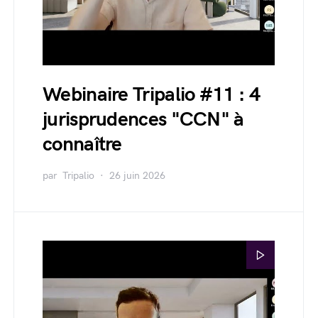
Webinaire Tripalio #11 : 4
jurisprudences "CCN" à
connaître
par
Tripalio
26 juin 2026