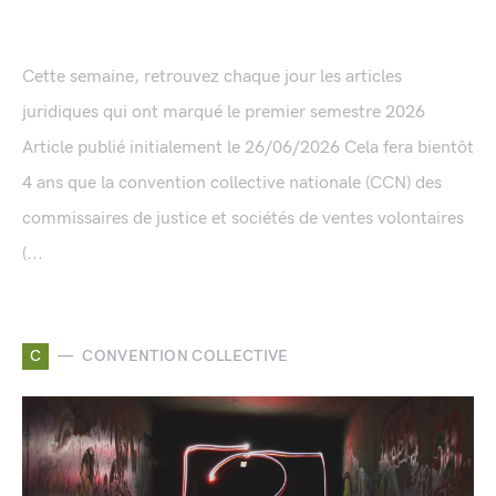
Cette semaine, retrouvez chaque jour les articles
juridiques qui ont marqué le premier semestre 2026
Article publié initialement le 26/06/2026 Cela fera bientôt
4 ans que la convention collective nationale (CCN) des
commissaires de justice et sociétés de ventes volontaires
(...
C
CONVENTION COLLECTIVE