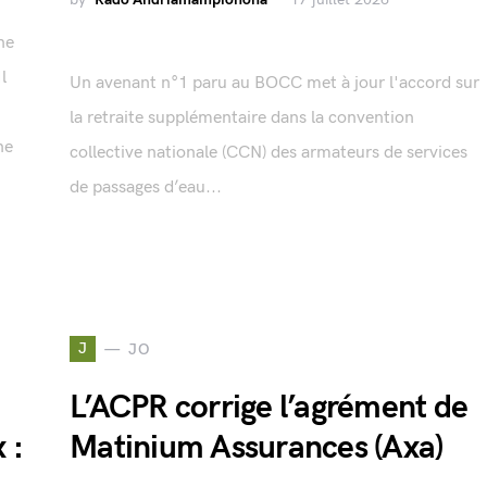
ne
l
Un avenant n°1 paru au BOCC met à jour l'accord sur
la retraite supplémentaire dans la convention
ne
collective nationale (CCN) des armateurs de services
de passages d’eau...
J
JO
L’ACPR corrige l’agrément de
 :
Matinium Assurances (Axa)