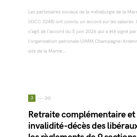
Les partenaires sociaux de la métallurgie de la Mar
(IDCC 3248) ont conclu un accord sur les salaires. I
s’agit de l’accord du 5 juin 2026 qui a été signé par
l’organisation patronale UIMM Champagne-Arden
site de la Marne...
J
JO
Retraite complémentaire et
invalidité-décès des libéraux