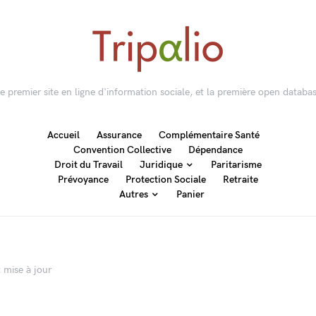
 le premier site en ligne d'information sociale, et la première open databas
Accueil
Assurance
Complémentaire Santé
Convention Collective
Dépendance
Droit du Travail
Juridique
Paritarisme
Prévoyance
Protection Sociale
Retraite
Autres
Panier
t mise à jour