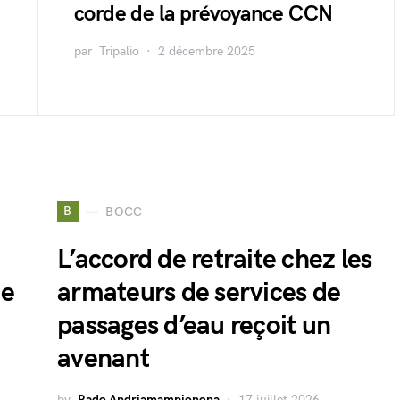
corde de la prévoyance CCN
par
Tripalio
2 décembre 2025
B
BOCC
L’accord de retraite chez les
ie
armateurs de services de
passages d’eau reçoit un
avenant
by
Rado Andriamampionona
17 juillet 2026