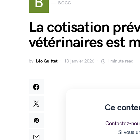
B
BOCC
La cotisation pré
vétérinaires est m
by
Léo Guittet
13 janvier 2026
1 minute read
Ce conte
Contactez-nou
Si vous 