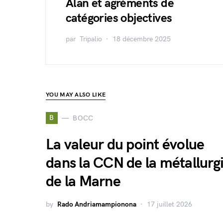
Alan et agréments de
catégories objectives
par
Tripalio
18 décembre 2025
YOU MAY ALSO LIKE
B
BOCC
La valeur du point évolue
dans la CCN de la métallurg
de la Marne
by
Rado Andriamampionona
17 juillet 2026