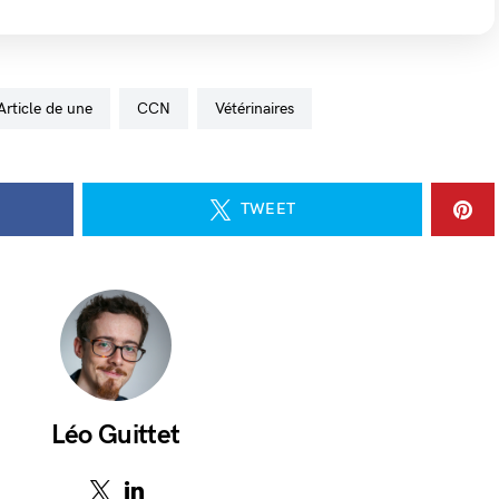
Article de une
CCN
vétérinaires
TWEET
Léo Guittet