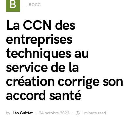
B
BOCC
La CCN des
entreprises
techniques au
service de la
création corrige son
accord santé
by
Léo Guittet
24 octobre 2022
1 minute read