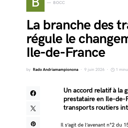
B
BOCC
La branche des tr
régule le changem
Ile-de-France
by
Rado Andriamampionona
9 juin 2026
1 minu
Un accord relatif à la
prestataire en Ile-de-
transports routiers in
Il s’agit de l’avenant n°2 du 1