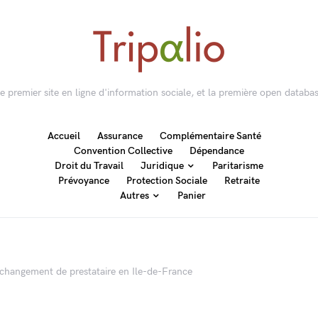
 le premier site en ligne d'information sociale, et la première open databas
Accueil
Assurance
Complémentaire Santé
Convention Collective
Dépendance
Droit du Travail
Juridique
Paritarisme
Prévoyance
Protection Sociale
Retraite
Autres
Panier
e changement de prestataire en Ile-de-France