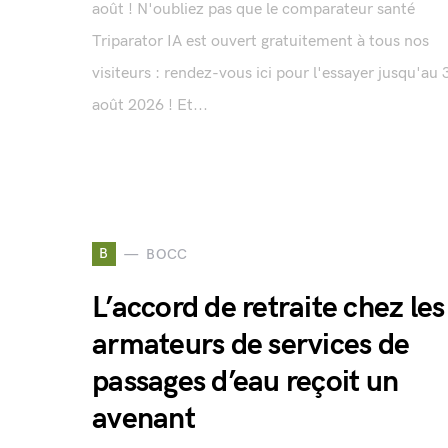
août ! N'oubliez pas que le comparateur santé
Triparator IA est ouvert gratuitement à tous nos
visiteurs : rendez-vous ici pour l'essayer jusqu'au 
août 2026 ! Et...
B
BOCC
L’accord de retraite chez les
armateurs de services de
passages d’eau reçoit un
avenant