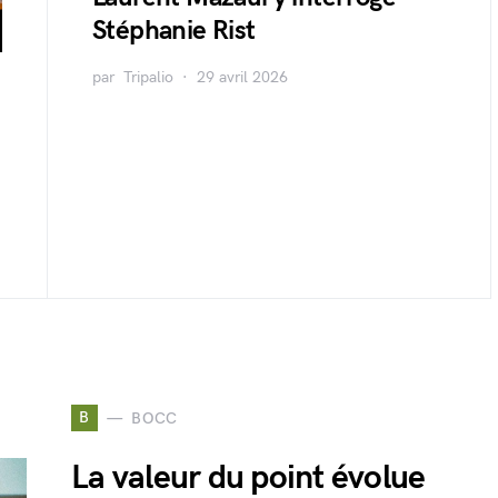
Stéphanie Rist
par
Tripalio
29 avril 2026
B
BOCC
La valeur du point évolue