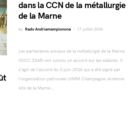
dans la CCN de la métallurgie
de la Marne
by
Rado Andriamampionona
17 juillet 2026
Les partenaires sociaux de la métallurgie de la Marne
(IDCC 3248) ont conclu un accord sur les salaires. Il
s’agit de l’accord du 5 juin 2026 qui a été signé par
ût
l’organisation patronale UIMM Champagne-Ardenne
site de la Marne...