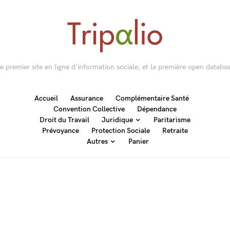
 le premier site en ligne d'information sociale, et la première open databas
Accueil
Assurance
Complémentaire Santé
Convention Collective
Dépendance
Droit du Travail
Juridique
Paritarisme
Prévoyance
Protection Sociale
Retraite
Autres
Panier