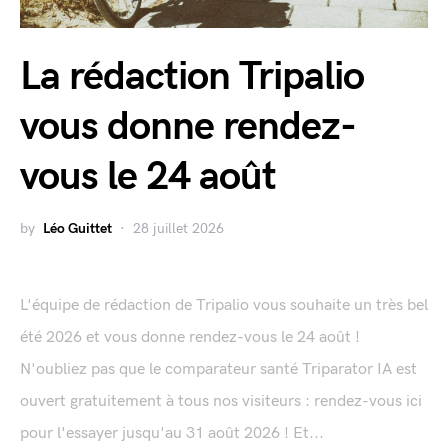
La rédaction Tripalio
vous donne rendez-
vous le 24 août
by
Léo Guittet
28 juillet 2026
L'équipe de rédaction de Tripalio vous souhaite un très bel
été 2026 et vous donne rendez-vous le 24 août !
N'oubliez pas que le comparateur santé Triparator IA est
ouvert gratuitement à tous nos visiteurs : rendez-vous ici
pour l'essayer jusqu'au 31 août 2026 ! Et...