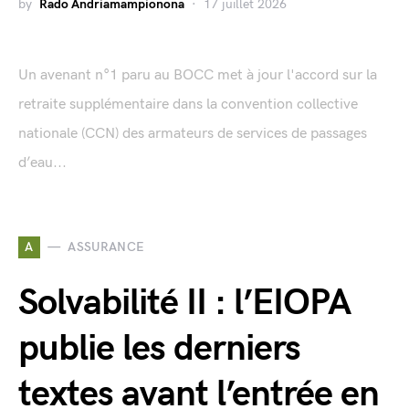
by
Rado Andriamampionona
17 juillet 2026
Un avenant n°1 paru au BOCC met à jour l'accord sur la
retraite supplémentaire dans la convention collective
nationale (CCN) des armateurs de services de passages
d’eau...
A
ASSURANCE
Solvabilité II : l’EIOPA
publie les derniers
textes avant l’entrée en