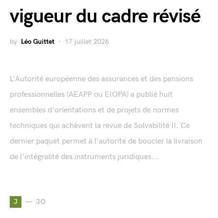
vigueur du cadre révisé
by
Léo Guittet
17 juillet 2026
L'Autorité européenne des assurances et des pensions
professionnelles (AEAPP ou EIOPA) a publié huit
ensembles d'orientations et de projets de normes
techniques qui achèvent la revue de Solvabilité II. Ce
dernier paquet permet à l'autorité de boucler la livraison
de l'intégralité des instruments juridiques...
J
JO